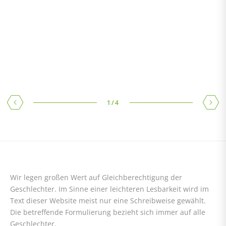
RECA BONUSKARTE
Ihre Treue wird belohnt! Jetzt Punkte sammeln – Nur in Ihrer
Niederlassung
1
/
4
Wir legen großen Wert auf Gleichberechtigung der
Geschlechter. Im Sinne einer leichteren Lesbarkeit wird im
Text dieser Website meist nur eine Schreibweise gewählt.
Die betreffende Formulierung bezieht sich immer auf alle
Geschlechter.