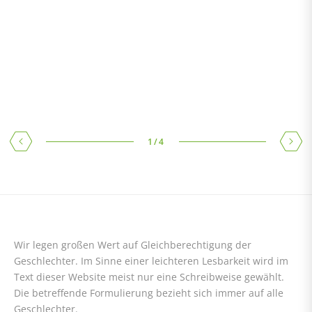
RECA BONUSKARTE
Ihre Treue wird belohnt! Jetzt Punkte sammeln – Nur in Ihrer
Niederlassung
1
/
4
Wir legen großen Wert auf Gleichberechtigung der
Geschlechter. Im Sinne einer leichteren Lesbarkeit wird im
Text dieser Website meist nur eine Schreibweise gewählt.
Die betreffende Formulierung bezieht sich immer auf alle
Geschlechter.