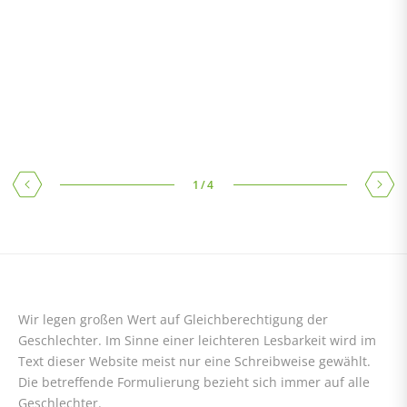
RECA BONUSKARTE
Ihre Treue wird belohnt! Jetzt Punkte sammeln – Nur in Ihrer
Niederlassung
1
/
4
Wir legen großen Wert auf Gleichberechtigung der
Geschlechter. Im Sinne einer leichteren Lesbarkeit wird im
Text dieser Website meist nur eine Schreibweise gewählt.
Die betreffende Formulierung bezieht sich immer auf alle
Geschlechter.